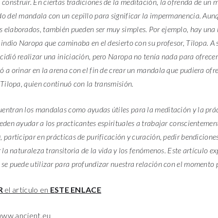
onstruir. En ciertas tradiciones de la meditación, la ofrenda de un
do del mandala con un cepillo para significar la impermanencia. Aun
 elaborados, también pueden ser muy simples. Por ejemplo, hay una h
a indio Naropa que caminaba en el desierto con su profesor, Tilopa. A
idió realizar una iniciación, pero Naropa no tenía nada para ofrecer
 a orinar en la arena con el fin de crear un mandala que pudiera ofre
 Tilopa, quien continuó con la transmisión.
entran los mandalas como ayudas útiles para la meditación y la práct
eden ayudar a los practicantes espirituales a trabajar conscientemente
 participar en prácticas de purificación y curación, pedir bendicione
r la naturaleza transitoria de la vida y los fenómenos. Este artículo e
 se puede utilizar para profundizar nuestra relación con el momento 
R
el artículo en
ESTE ENLACE
www.ancient.eu