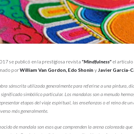
017 se publicó en la prestigiosa revista
"Mindfulness"
el artícul
irmado por
William Van Gordon, Edo Shonin
y
Javier Garcia-
bra sánscrita utilizada generalmente para referirse a una pintura, d
 significado simbólico particular. Los mandalas son a menudo hermos
epresentar etapas del viaje espiritual, las enseñanzas o el reino de un 
niverso más generalmente.
nocido de mandala son esos que comprenden la arena coloreada que 