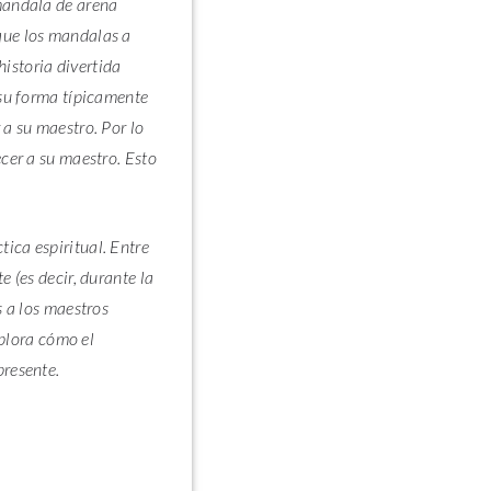
 mandala de arena
que los mandalas a
istoria divertida
 su forma típicamente
 a su maestro. Por lo
cer a su maestro. Esto
ica espiritual. Entre
 (es decir, durante la
s a los maestros
xplora cómo el
presente.