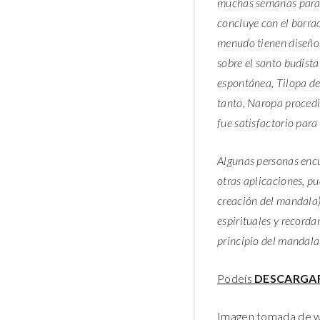
muchas semanas para c
concluye con el borra
menudo tienen diseños
sobre el santo budist
espontánea, Tilopa dec
tanto, Naropa procedió
fue satisfactorio para
Algunas personas encu
otras aplicaciones, pu
creación del mandala),
espirituales y recorda
principio del mandala
Podeís
DESCARGA
Imagen tomada de 