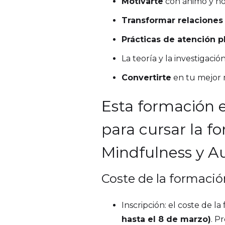
Motivarte
con ánimo y no 
Transformar relaciones 
Prácticas de atención 
La teoría y la investigac
Convertirte
en tu mejor 
Esta formación e
para cursar la f
Mindfulness y 
Coste de la formació
Inscripción: el coste de l
hasta el 8 de marzo)
. P