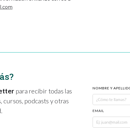
il.com
más?
NOMBRE Y APELLID
etter
para recibir todas las
 cursos, podcasts y otras
.
EMAIL