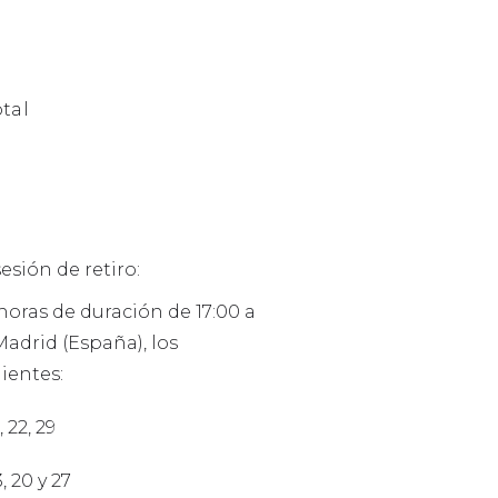
otal
sesión de retiro:
horas de duración de 17:00 a
Madrid (España), los
ientes:
, 22, 29
, 20 y 27