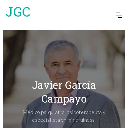
JGC
Javier García
Campayo
Médico psiquiatra, psicoterapeuta y
especialista en mindfulness.