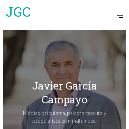
JGC
Javier García
Campayo
Médico psiquiatra, psicoterapeuta y
especialista en mindfulness.