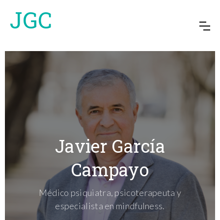
JGC
Javier García
Campayo
Médico psiquiatra, psicoterapeuta y
especialista en mindfulness.